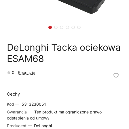
🗹
Reklamacja naprawy
📦
Reklamacja towaru
DeLonghi Tacka ociekowa
ESAM68
0
Recenzje
Cechy
Kod —
5313230051
Gwarancja —
Ten produkt ma ograniczone prawo
odstąpienia od umowy
Producent —
DeLonghi