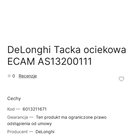
🗹
Reklamacja naprawy
📦
Reklamacja towaru
DeLonghi Tacka ociekowa
ECAM AS13200111
0
Recenzje
Cechy
Kod —
6013211671
Gwarancja —
Ten produkt ma ograniczone prawo
odstąpienia od umowy
Producent —
DeLonghi