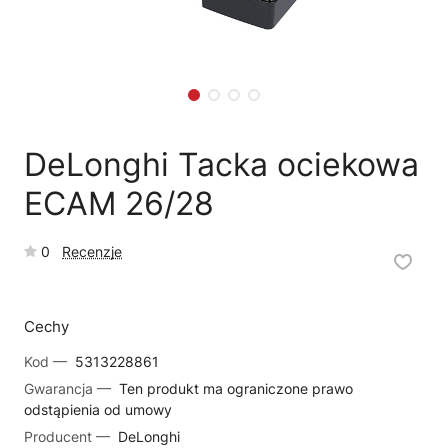
🗹
Reklamacja naprawy
📦
Reklamacja towaru
DeLonghi Tacka ociekowa
ECAM 26/28
0
Recenzje
Cechy
Kod —
5313228861
Gwarancja —
Ten produkt ma ograniczone prawo
odstąpienia od umowy
Producent —
DeLonghi