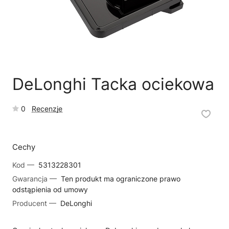
🗹
Reklamacja naprawy
📦
Reklamacja towaru
DeLonghi Tacka ociekowa
0
Recenzje
Cechy
Kod —
5313228301
Gwarancja —
Ten produkt ma ograniczone prawo
odstąpienia od umowy
Producent —
DeLonghi