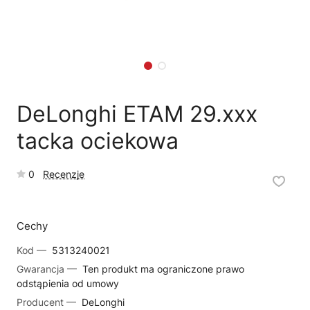
🗹
Reklamacja naprawy
📦
Reklamacja towaru
DeLonghi ETAM 29.xxx
tacka ociekowa
0
Recenzje
Cechy
Kod —
5313240021
Gwarancja —
Ten produkt ma ograniczone prawo
odstąpienia od umowy
Producent —
DeLonghi