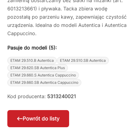
zamienną dostarczamy bez siatki na filiżanki (art.
6013213661) i pływaka. Tacka zbiera wodę
pozostałą po parzeniu kawy, zapewniając czystość
urządzenia. Idealna do modeli Autentica i Autentica
Cappuccino.
Pasuje do modeli (5):
ETAM 29.510.B Autentica
ETAM 29.510.SB Autentica
ETAM 29.620.SB Autentica Plus
ETAM 29.660.S Autentica Cappuccino
ETAM 29.660.SB Autentica Cappuccino
Kod producenta:
5313240021
Powrót do listy