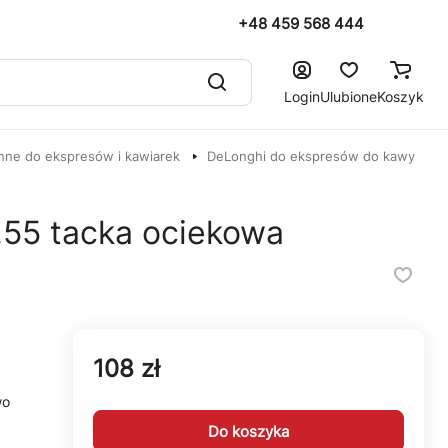
+48 459 568 444
Login
Ulubione
Koszyk
nne do ekspresów i kawiarek
DeLonghi do ekspresów do kawy
55 tacka ociekowa
108 zł
wo
Do koszyka