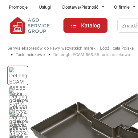
Przejdź do treści głównej
Promocje
Usługi
Dostawa/Płatność
O firmie
Znajdź
Katalog
Serwis ekspresów do kawy wszystkich marek – Łódź i cała Polska
Tacki ociekowe
DeLonghi ECAM 656.55 tacka ociekowa