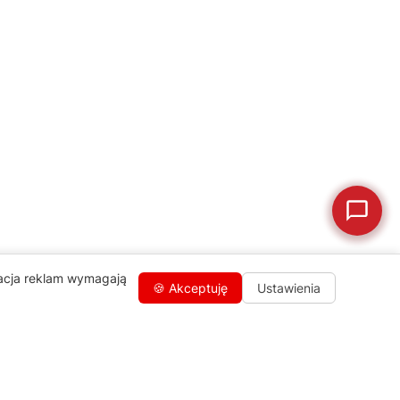
🛠
Szukam części
📖
Instrukcja obsługi
🛒
Jak kupić w sklepie?
🧴
Odkamienianie
🗹
Reklamacja naprawy
📦
Reklamacja towaru
zacja reklam wymagają
🍪 Akceptuję
Ustawienia
Kontakty