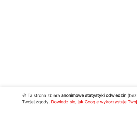
🍪 Ta strona zbiera
anonimowe statystyki odwiedzin
(bez 
Twojej zgody.
Dowiedz się, jak Google wykorzystuje Two