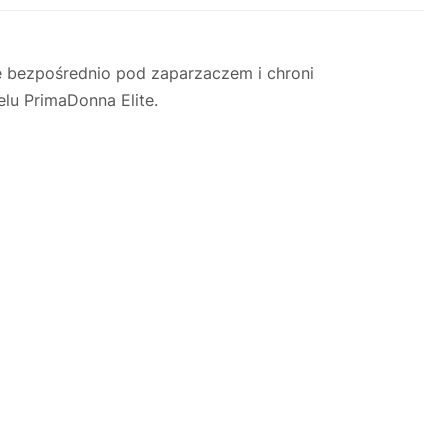
 bezpośrednio pod zaparzaczem i chroni
lu PrimaDonna Elite.
Justyna — konsultant AI
AGD Group • eksperci od ekspresów
☕
Cześć! Jestem Justyna
Pomogę Ci z ekspresem do kawy — sprawdzenie,
naprawa, części zamienne lub złożenie zamówienia.
Jak oddać do
🔎
Status naprawy
🔧
naprawy?
💰
Ile kosztuje naprawa?
☕
Ekspres nie działa