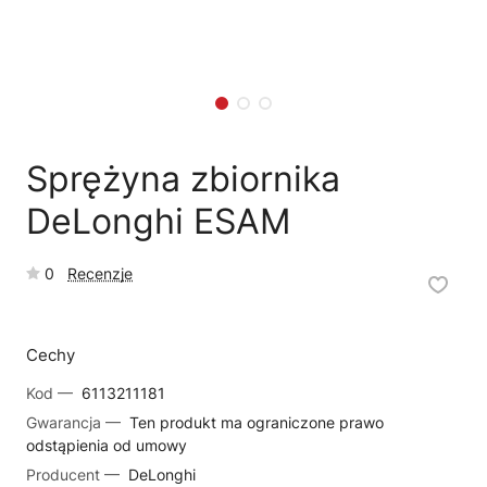
🗹
Reklamacja naprawy
📦
Reklamacja towaru
Sprężyna zbiornika
DeLonghi ESAM
0
Recenzje
Cechy
Kod —
6113211181
Gwarancja —
Ten produkt ma ograniczone prawo
odstąpienia od umowy
Producent —
DeLonghi