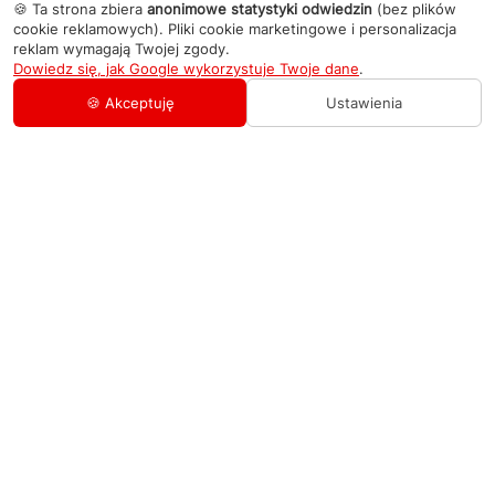
🍪 Ta strona zbiera
anonimowe statystyki odwiedzin
(bez plików
cookie reklamowych). Pliki cookie marketingowe i personalizacja
reklam wymagają Twojej zgody.
Dowiedz się, jak Google wykorzystuje Twoje dane
.
🍪 Akceptuję
Ustawienia
AGD Group
O firmie
Pomoc
Nowości
Zamówienie i płatność
Kontakty
Promocje
Zasady dostawy urządzeń
+48 459 568 444
Kontakt
info@agdgroup.pl
Regulamin usług serwisowych
Al. Włókniarzy 234A, 90-556 Łódź oddzielne
wejście po lewej stronie budynku, lokal 2
Wymiana i zwrot towaru