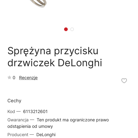
🗹
Reklamacja naprawy
📦
Reklamacja towaru
Sprężyna przycisku
drzwiczek DeLonghi
0
Recenzje
Cechy
Kod —
6113212601
Gwarancja —
Ten produkt ma ograniczone prawo
odstąpienia od umowy
Producent —
DeLonghi