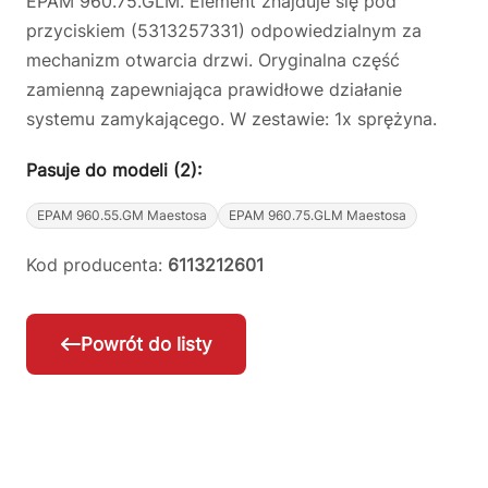
EPAM 960.75.GLM. Element znajduje się pod
przyciskiem (5313257331) odpowiedzialnym za
mechanizm otwarcia drzwi. Oryginalna część
zamienną zapewniająca prawidłowe działanie
systemu zamykającego. W zestawie: 1x sprężyna.
Pasuje do modeli (2):
EPAM 960.55.GM Maestosa
EPAM 960.75.GLM Maestosa
Kod producenta:
6113212601
Powrót do listy