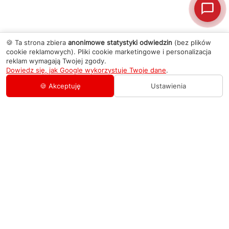
🍪 Ta strona zbiera
anonimowe statystyki odwiedzin
(bez plików
cookie reklamowych). Pliki cookie marketingowe i personalizacja
reklam wymagają Twojej zgody.
Dowiedz się, jak Google wykorzystuje Twoje dane
.
🍪 Akceptuję
Ustawienia
AGD Group
O firmie
Pomoc
Nowości
Zamówienie i płatność
Kontakty
Promocje
Zasady dostawy urządzeń
+48 459 568 444
Kontakt
info@agdgroup.pl