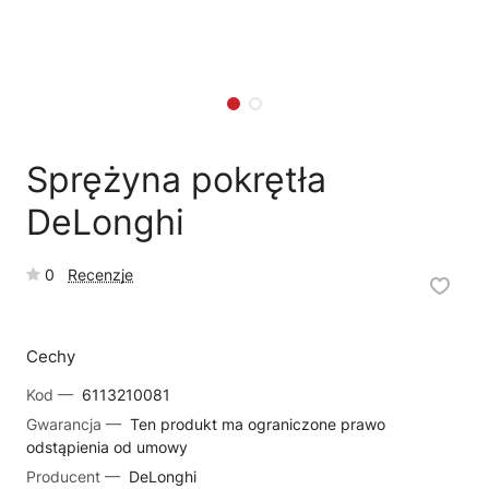
🗹
Reklamacja naprawy
📦
Reklamacja towaru
Sprężyna pokrętła
DeLonghi
0
Recenzje
Cechy
Kod —
6113210081
Gwarancja —
Ten produkt ma ograniczone prawo
odstąpienia od umowy
Producent —
DeLonghi