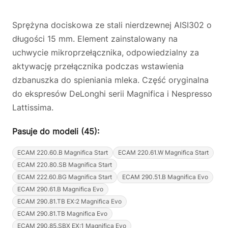
Sprężyna dociskowa ze stali nierdzewnej AISI302 o
długości 15 mm. Element zainstalowany na
uchwycie mikroprzełącznika, odpowiedzialny za
aktywację przełącznika podczas wstawienia
dzbanuszka do spieniania mleka. Część oryginalna
do ekspresów DeLonghi serii Magnifica i Nespresso
Lattissima.
Pasuje do modeli (45):
ECAM 220.60.B Magnifica Start
ECAM 220.61.W Magnifica Start
ECAM 220.80.SB Magnifica Start
ECAM 222.60.BG Magnifica Start
ECAM 290.51.B Magnifica Evo
ECAM 290.61.B Magnifica Evo
ECAM 290.81.TB EX:2 Magnifica Evo
ECAM 290.81.TB Magnifica Evo
ECAM 290.85.SBX EX:1 Magnifica Evo