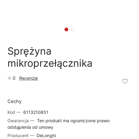
🛒
Jak kupić w sklepie?
🧴
Odkamienianie
🗹
Reklamacja naprawy
📦
Reklamacja towaru
Sprężyna
mikroprzełącznika
0
Recenzje
Cechy
Kod —
6113210851
Gwarancja —
Ten produkt ma ograniczone prawo
odstąpienia od umowy
Producent —
DeLonghi