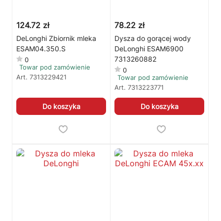
124.72 zł
78.22 zł
DeLonghi Zbiornik mleka
Dysza do gorącej wody
ESAM04.350.S
DeLonghi ESAM6900
7313260882
0
Towar pod zamówienie
0
Art.
7313229421
Towar pod zamówienie
Art.
7313223771
Do koszyka
Do koszyka