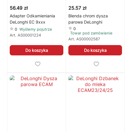
56.49 zł
25.57 zł
🛒
Jak kupić w sklepie?
🧴
Odkamienianie
Adapter Odkamieniania
Blenda chrom dysza
DeLonghi EC 9xxx
parowa DeLonghi
🗹
Reklamacja naprawy
📦
Reklamacja towaru
0
0
Wyślemy pojutrze
Towar pod zamówienie
Art.
AS00001224
Art.
AS00002587
Do koszyka
Do koszyka