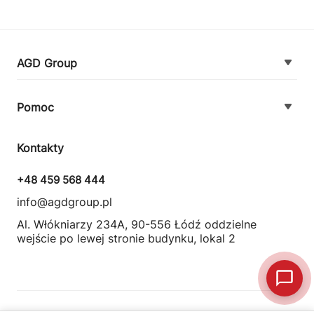
AGD Group
O firmie
Pomoc
Nowości
Zamówienie i płatność
Kontakty
Promocje
Zasady dostawy urządzeń
+48 459 568 444
Kontakt
info@agdgroup.pl
Regulamin usług serwisowych
Al. Włókniarzy 234A, 90-556 Łódź oddzielne
wejście po lewej stronie budynku, lokal 2
Wymiana i zwrot towaru