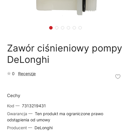
🛒
Jak kupić w sklepie?
🧴
Odkamienianie
🗹
Reklamacja naprawy
📦
Reklamacja towaru
Zawór ciśnieniowy pompy
DeLonghi
0
Recenzje
Cechy
Kod —
7313219431
Gwarancja —
Ten produkt ma ograniczone prawo
odstąpienia od umowy
Producent —
DeLonghi