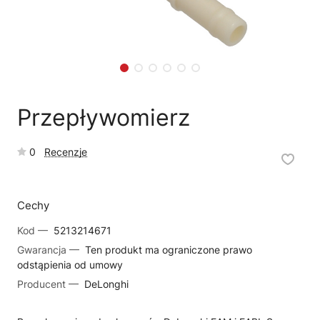
🔎
Status naprawy
🔧
Jak oddać do naprawy?
💰
Ile kosztuje naprawa?
☕
Ekspres nie działa
🛠
Szukam części
📖
Instrukcja obsługi
🛒
Jak kupić w sklepie?
🧴
Odkamienianie
Przepływomierz
🗹
Reklamacja naprawy
📦
Reklamacja towaru
0
Recenzje
Cechy
Kod —
5213214671
Gwarancja —
Ten produkt ma ograniczone prawo
odstąpienia od umowy
Producent —
DeLonghi