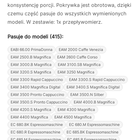
konsystencję porcji. Pokrywka jest obrotowa, dzięki
czemu część pasuje do wszystkich wymienionych
modeli. W zestawie: 1x przepływomierz.
Pasuje do modeli (415):
EABI 66.00 PrimaDonna
EAM 2000 Caffe Venezia
EAM 2500.B Magnifica
EAM 2600 Caffe Corso
EAM 3000.B Magnifica
EAM 3100.SB Magnifica
EAM 3200.S Magnifica
EAM 3250 Magnifica
EAM 3300 Rapid Cappuccino
EAM 3300.S Rapid Cappuccino
EAM 3400 Magnifica Digital
EAM 3400.S Magnifica Digital
EAM 3500 Pronto Cappuccino
EAM 3500.N Silber
EAM 3500.S Pronto Cappuccino
EAM 4000.B Magnifica
EAM 4200.S Magnifica
EAM 4300 Magnifica
EAM 4400 Magnifica
EAM 4500 Magnifica
EC 680.BK Espressomaschine
EC 680.M Espressomaschine
EC 680.R Espressomaschine
EC 685.BK Espressomaschine
EC 685.M Espressomaschine
EC 685.R Espressomaschine