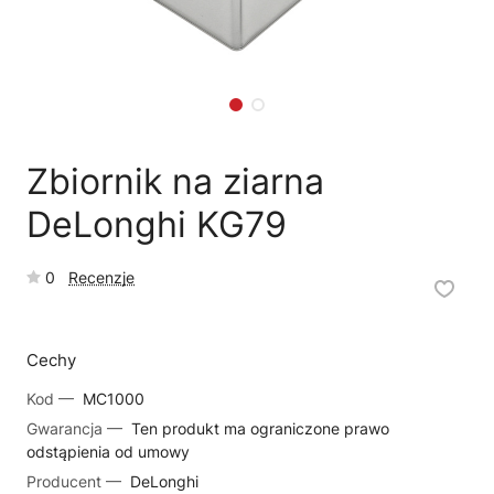
🗹
Reklamacja naprawy
📦
Reklamacja towaru
Zbiornik na ziarna
DeLonghi KG79
0
Recenzje
Cechy
Kod —
MC1000
Gwarancja —
Ten produkt ma ograniczone prawo
odstąpienia od umowy
Producent —
DeLonghi