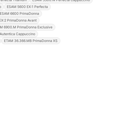
o
ESAM 5600 EX:1 Perfecta
ESAM 6600 PrimaDonna
X:2 PrimaDonna Avant
M 6900.M PrimaDonna Exclusive
Autentica Cappuccino
Justyna — konsultant AI
ETAM 36.366.MB PrimaDonna XS
AGD Group • eksperci od ekspresów
☕
Cześć! Jestem Justyna
Pomogę Ci z ekspresem do kawy — sprawdzenie,
naprawa, części zamienne lub złożenie zamówienia.
Jak oddać do
🔎
Status naprawy
🔧
naprawy?
💰
Ile kosztuje naprawa?
☕
Ekspres nie działa
🛠
Szukam części
📖
Instrukcja obsługi