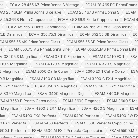
na
ECAM 28.465.AZ PrimaDonna S Vintage
ECAM 28.465.BG PrimaDonna 
AM 28.466.M PrimaDonna S de luxe
ECAM 28.467.B PrimaDonna S
ECAM 4
 45.366.B Eletta Cappuccino
ECAM 45.366.S Eletta Cappuccino
ECAM 45
ECAM 45.766.B Eletta Cappuccino
ECAM 45.766.W Eletta Cappuccino
5.B Dinamica
ECAM 350.75.S Dinamica
ECAM 352.55.SB Dinamica
EC
CAM 556.55.MS PrimaDonna Class
ECAM 556.55.SB PrimaDonna Class
E
te
ECAM 650.75.MS PrimaDonna Elite
ECAM 656.55.MS PrimaDonna Elite
M 03.105.S Magnifica
ESAM 03.110 Esperienza
ESAM 03.110 EX:1
ESAM
110.S Magnifica
ESAM 04.120.S Magnifica
ESAM 04.320.S Magnifica
 Magnifica
ESAM 2600 Caffe Corso
ESAM 2600 EX:1 Caffe Corso
ESA
.B Magnifica
ESAM 3100.SB Magnifica
ESAM 3200.G EX:1 Magnifica
 EX:1 Magnifica
ESAM 3200.V Magnifica
ESAM 3240.O EX:1 Magnifica
M 3350 Magnifica
ESAM 3400 Magnifica Digital
ESAM 3400.R Magnifica 
ESAM 3550.B Pronto Cappuccino
ESAM 3600 Elegance
ESAM 3600.S Mag
Magnifica
ESAM 4200.S EX:1 Magnifica
ESAM 4200.S Magnifica
ESA
ica
ESAM 5400 EX:1 Perfecta
ESAM 5400 Perfecta
ESAM 5400.BW EX.
 EX:1 Perfecta
ESAM 5450 Perfecta
ESAM 5500 Perfecta Cappuccino
500.L Perfecta
ESAM 5500.M EX:2 Perfecta Cappuccino
ESAM 5500.M Pe
erfecta Cappuccino
ESAM 5500.T EX:2 Perfecta Titanium
ESAM 5500.T P