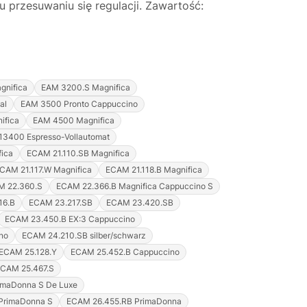
 przesuwaniu się regulacji. Zawartość:
gnifica
EAM 3200.S Magnifica
al
EAM 3500 Pronto Cappuccino
ifica
EAM 4500 Magnifica
13400 Espresso-Vollautomat
fica
ECAM 21.110.SB Magnifica
CAM 21.117.W Magnifica
ECAM 21.118.B Magnifica
M 22.360.S
ECAM 22.366.B Magnifica Cappuccino S
16.B
ECAM 23.217.SB
ECAM 23.420.SB
ECAM 23.450.B EX:3 Cappuccino
no
ECAM 24.210.SB silber/schwarz
ECAM 25.128.Y
ECAM 25.452.B Cappuccino
CAM 25.467.S
imaDonna S De Luxe
PrimaDonna S
ECAM 26.455.RB PrimaDonna