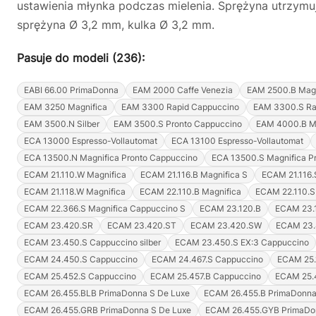
ustawienia młynka podczas mielenia. Sprężyna utrzymuj
sprężyna Ø 3,2 mm, kulka Ø 3,2 mm.
Pasuje do modeli (236):
EABI 66.00 PrimaDonna
EAM 2000 Caffe Venezia
EAM 2500.B Magn
EAM 3250 Magnifica
EAM 3300 Rapid Cappuccino
EAM 3300.S Ra
EAM 3500.N Silber
EAM 3500.S Pronto Cappuccino
EAM 4000.B M
ECA 13000 Espresso-Vollautomat
ECA 13100 Espresso-Vollautomat
ECA 13500.N Magnifica Pronto Cappuccino
ECA 13500.S Magnifica P
ECAM 21.110.W Magnifica
ECAM 21.116.B Magnifica S
ECAM 21.116.
ECAM 21.118.W Magnifica
ECAM 22.110.B Magnifica
ECAM 22.110.S
ECAM 22.366.S Magnifica Cappuccino S
ECAM 23.120.B
ECAM 23.
ECAM 23.420.SR
ECAM 23.420.ST
ECAM 23.420.SW
ECAM 23.
ECAM 23.450.S Cappuccino silber
ECAM 23.450.S EX:3 Cappuccino
ECAM 24.450.S Cappuccino
ECAM 24.467.S Cappuccino
ECAM 25.
ECAM 25.452.S Cappuccino
ECAM 25.457.B Cappuccino
ECAM 25.
ECAM 26.455.BLB PrimaDonna S De Luxe
ECAM 26.455.B PrimaDonna
ECAM 26.455.GRB PrimaDonna S De Luxe
ECAM 26.455.GYB PrimaDo