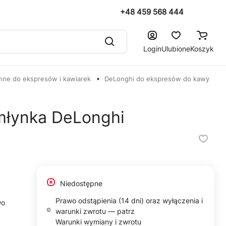
+48 459 568 444
Login
Ulubione
Koszyk
nne do ekspresów i kawiarek
DeLonghi do ekspresów do kawy
 młynka DeLonghi
Niedostępne
Prawo odstąpienia (14 dni) oraz wyłączenia i
wo
warunki zwrotu — patrz
Warunki wymiany i zwrotu