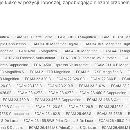
e kulkę w pozycji roboczej, zapobiegając niezamierzonemu
ifica
EAM 2600 Caffe Corso
EAM 3000.B Magnifica
EAM 3100.SB Ma
pid Cappuccino
EAM 3400 Magnifica Digital
EAM 3400.S Magnifica Digit
agnifica
EAM 4200.S Magnifica
EAM 4300 Magnifica
EAM 4400 Magn
ECA 13200 Espresso-Vollautomat
ECA 13300 Espresso-Vollautomat
ECA 
ronto Cappuccino
ECA 14500 Espresso-Vollautomat
ECAM 21.110.B Magni
SB Magnifica S
ECAM 21.117.B Magnifica
ECAM 21.117.SB Magnifica S
E
B Magnifica
ECAM 22.320.B
ECAM 22.320.SB
ECAM 22.360.B
ECA
120.SB
ECAM 23.123.B
ECAM 23.210.B
ECAM 23.210.W
ECAM 23.2
426.SB
ECAM 23.427.B
ECAM 23.427.R
ECAM 23.450.B Cappuccino
ECAM 23.460.B
ECAM 23.466.B Cappuccino
ECAM 23.466.S Cappucci
120.B Cappuccino
ECAM 25.120.SB
ECAM 25.128.B
ECAM 25.128.R
457.S Cappuccino
ECAM 25.462.B
ECAM 25.462.S
ECAM 25.467.B
E
 S De Luxe
ECAM 26.455.BWB PrimaDonna S De Luxe
ECAM 26.455.C Pr
nna S De Luxe
ECAM 26.455.MB PrimaDonna S De Luxe
ECAM 26.455.M 