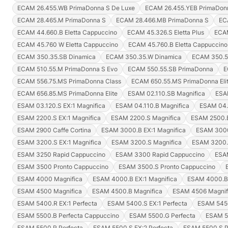
ECAM 26.455.WB PrimaDonna S De Luxe
ECAM 26.455.YEB PrimaDon
ECAM 28.465.M PrimaDonna S
ECAM 28.466.MB PrimaDonna S
EC
ECAM 44.660.B Eletta Cappuccino
ECAM 45.326.S Eletta Plus
ECAM
ECAM 45.760 W Eletta Cappuccino
ECAM 45.760.B Eletta Cappuccino
ECAM 350.35.SB Dinamica
ECAM 350.35.W Dinamica
ECAM 350.5
ECAM 510.55.M PrimaDonna S Evo
ECAM 550.55.SB PrimaDonna
E
ECAM 556.75.MS PrimaDonna Class
ECAM 650.55.MS PrimaDonna Eli
ECAM 656.85.MS PrimaDonna Elite
ESAM 02.110.SB Magnifica
ESA
ESAM 03.120.S EX:1 Magnifica
ESAM 04.110.B Magnifica
ESAM 04.
ESAM 2200.S EX:1 Magnifica
ESAM 2200.S Magnifica
ESAM 2500.B
ESAM 2900 Caffe Cortina
ESAM 3000.B EX:1 Magnifica
ESAM 3000
ESAM 3200.S EX:1 Magnifica
ESAM 3200.S Magnifica
ESAM 3200.V
ESAM 3250 Rapid Cappuccino
ESAM 3300 Rapid Cappuccino
ESA
ESAM 3500 Pronto Cappuccino
ESAM 3500.S Pronto Cappuccino
ESAM 4000 Magnifica
ESAM 4000.B EX:1 Magnifica
ESAM 4000.B 
ESAM 4500 Magnifica
ESAM 4500.B Magnifica
ESAM 4506 Magnif
ESAM 5400.R EX:1 Perfecta
ESAM 5400.S EX:1 Perfecta
ESAM 5450
ESAM 5500.B Perfecta Cappuccino
ESAM 5500.G Perfecta
ESAM 5
ESAM 5500.R Perfecta
ESAM 5500.S EX:2 Perfecta
ESAM 5500.S P