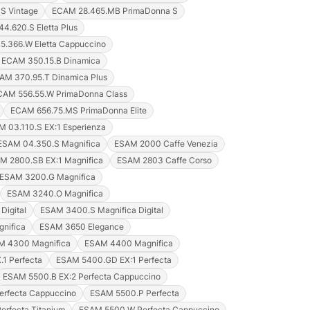
S Vintage
ECAM 28.465.MB PrimaDonna S
4.620.S Eletta Plus
.366.W Eletta Cappuccino
ECAM 350.15.B Dinamica
AM 370.95.T Dinamica Plus
CAM 556.55.W PrimaDonna Class
ECAM 656.75.MS PrimaDonna Elite
 03.110.S EX:1 Esperienza
ESAM 04.350.S Magnifica
ESAM 2000 Caffe Venezia
M 2800.SB EX:1 Magnifica
ESAM 2803 Caffe Corso
ESAM 3200.G Magnifica
ESAM 3240.O Magnifica
Digital
ESAM 3400.S Magnifica Digital
nifica
ESAM 3650 Elegance
M 4300 Magnifica
ESAM 4400 Magnifica
1 Perfecta
ESAM 5400.GD EX:1 Perfecta
ESAM 5500.B EX:2 Perfecta Cappuccino
rfecta Cappuccino
ESAM 5500.P Perfecta
erfecta Titanium
ESAM 5500.W Perfecta Cappuccino