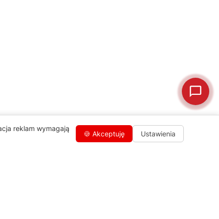
🛒
Jak kupić w sklepie?
🧴
Odkamienianie
🗹
Reklamacja naprawy
📦
Reklamacja towaru
zacja reklam wymagają
🍪 Akceptuję
Ustawienia
Kontakty
+48 459 568 444