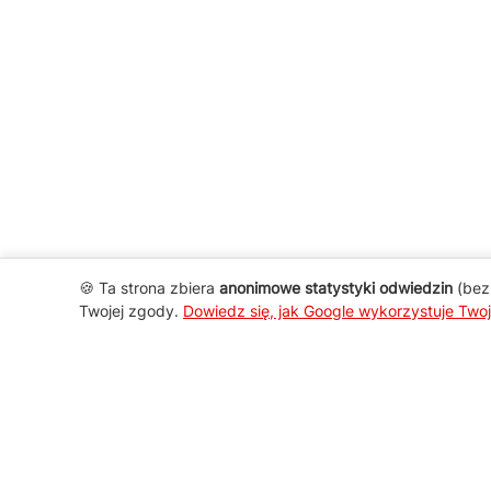
🍪 Ta strona zbiera
anonimowe statystyki odwiedzin
(bez 
Twojej zgody.
Dowiedz się, jak Google wykorzystuje Two
AGD Group
O firmie