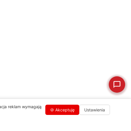
💰
Ile kosztuje naprawa?
☕
Ekspres nie działa
🛠
Szukam części
📖
Instrukcja obsługi
🛒
Jak kupić w sklepie?
🧴
Odkamienianie
🗹
Reklamacja naprawy
📦
Reklamacja towaru
zacja reklam wymagają
🍪 Akceptuję
Ustawienia