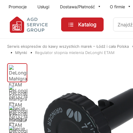
Przejdź do treści głównej
Promocje
Usługi
Dostawa/Płatność
O firmie
Znajdź
Katalog
Serwis ekspresów do kawy wszystkich marek – Łódź i cała Polska
Młynki
Regulator stopnia mielenia DeLonghi ETAM