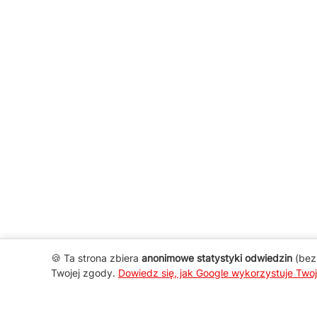
🍪 Ta strona zbiera
anonimowe statystyki odwiedzin
(bez 
Twojej zgody.
Dowiedz się, jak Google wykorzystuje Two