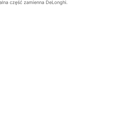
alna część zamienna DeLonghi.
Justyna — konsultant AI
AGD Group • eksperci od ekspresów
☕
Cześć! Jestem Justyna
Pomogę Ci z ekspresem do kawy — sprawdzenie,
naprawa, części zamienne lub złożenie zamówienia.
Jak oddać do
🔎
Status naprawy
🔧
naprawy?