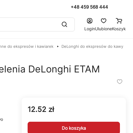
+48 459 568 444
Login
Ulubione
Koszyk
nne do ekspresów i kawiarek
DeLonghi do ekspresów do kawy
ielenia DeLonghi ETAM
12.52 zł
wo
Do koszyka