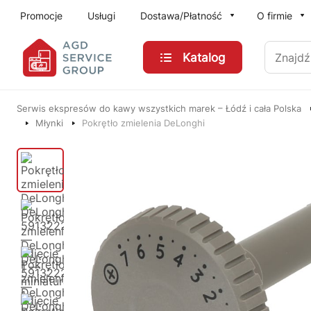
Przejdź do treści głównej
Promocje
Usługi
Dostawa/Płatność
O firmie
Znajdź
Katalog
Serwis ekspresów do kawy wszystkich marek – Łódź i cała Polska
Młynki
Pokrętło zmielenia DeLonghi