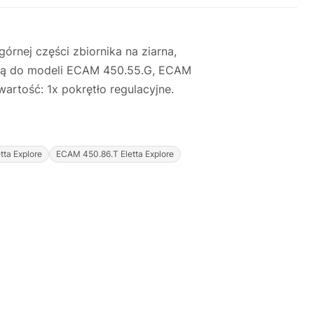
órnej części zbiornika na ziarna,
nną do modeli ECAM 450.55.G, ECAM
rtość: 1x pokrętło regulacyjne.
ta Explore
ECAM 450.86.T Eletta Explore
Justyna — konsultant AI
AGD Group • eksperci od ekspresów
☕
Cześć! Jestem Justyna
Pomogę Ci z ekspresem do kawy — sprawdzenie,
naprawa, części zamienne lub złożenie zamówienia.
Jak oddać do
🔎
Status naprawy
🔧
naprawy?