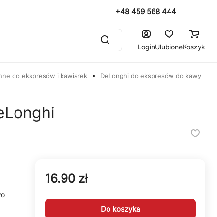
+48 459 568 444
Login
Ulubione
Koszyk
nne do ekspresów i kawiarek
DeLonghi do ekspresów do kawy
DeLonghi
16.90 zł
wo
Do koszyka