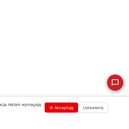
💰
Ile kosztuje naprawa?
☕
Ekspres nie działa
🛠
Szukam części
📖
Instrukcja obsługi
🛒
Jak kupić w sklepie?
🧴
Odkamienianie
🗹
Reklamacja naprawy
📦
Reklamacja towaru
zacja reklam wymagają
🍪 Akceptuję
Ustawienia