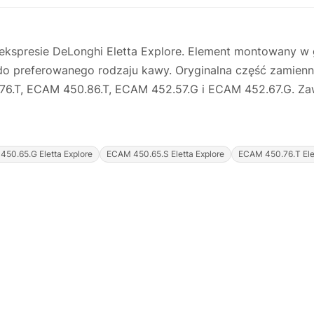
 ekspresie DeLonghi Eletta Explore. Element montowany w g
 do preferowanego rodzaju kawy. Oryginalna część zamie
.T, ECAM 450.86.T, ECAM 452.57.G i ECAM 452.67.G. Zawa
50.65.G Eletta Explore
ECAM 450.65.S Eletta Explore
ECAM 450.76.T Elet