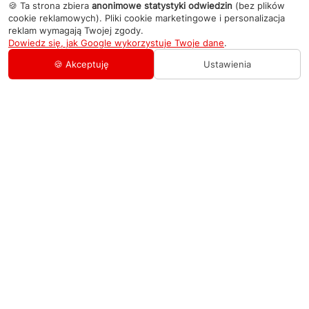
🍪 Ta strona zbiera
anonimowe statystyki odwiedzin
(bez plików
cookie reklamowych). Pliki cookie marketingowe i personalizacja
reklam wymagają Twojej zgody.
Dowiedz się, jak Google wykorzystuje Twoje dane
.
🍪 Akceptuję
Ustawienia
AGD Group
O firmie
Pomoc
Nowości
Zamówienie i płatność
Kontakty
Promocje
Zasady dostawy urządzeń
+48 459 568 444
Kontakt
info@agdgroup.pl
Regulamin usług serwisowych
Al. Włókniarzy 234A, 90-556 Łódź oddzielne
wejście po lewej stronie budynku, lokal 2
Wymiana i zwrot towaru