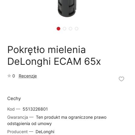
🗹
Reklamacja naprawy
📦
Reklamacja towaru
Pokrętło mielenia
DeLonghi ECAM 65x
0
Recenzje
Cechy
Kod —
5513226801
Gwarancja —
Ten produkt ma ograniczone prawo
odstąpienia od umowy
Producent —
DeLonghi