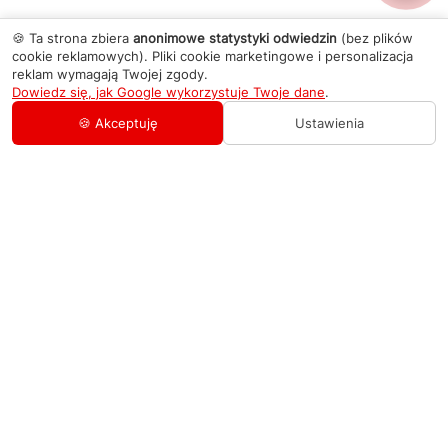
🍪 Ta strona zbiera
anonimowe statystyki odwiedzin
(bez plików
cookie reklamowych). Pliki cookie marketingowe i personalizacja
reklam wymagają Twojej zgody.
Dowiedz się, jak Google wykorzystuje Twoje dane
.
🍪 Akceptuję
Ustawienia
AGD Group
O firmie
Pomoc
Nowości
Zamówienie i płatność
Kontakty
Promocje
Zasady dostawy urządzeń
+48 459 568 444
Kontakt
info@agdgroup.pl
Regulamin usług serwisowych
Al. Włókniarzy 234A, 90-556 Łódź oddzielne