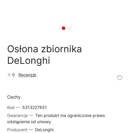
🛒
Jak kupić w sklepie?
🧴
Odkamienianie
🗹
Reklamacja naprawy
📦
Reklamacja towaru
Osłona zbiornika
DeLonghi
0
Recenzje
Cechy
Kod —
5313227651
Gwarancja —
Ten produkt ma ograniczone prawo
odstąpienia od umowy
Producent —
DeLonghi