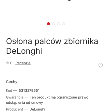
🗹
Reklamacja naprawy
📦
Reklamacja towaru
Osłona palców zbiornika
DeLonghi
0
Recenzje
Cechy
Kod —
5313279651
Gwarancja —
Ten produkt ma ograniczone prawo
odstąpienia od umowy
Producent —
DeLonghi