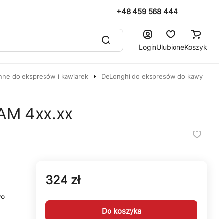
+48 459 568 444
Login
Ulubione
Koszyk
nne do ekspresów i kawiarek
DeLonghi do ekspresów do kawy
AM 4xx.xx
324 zł
wo
Do koszyka