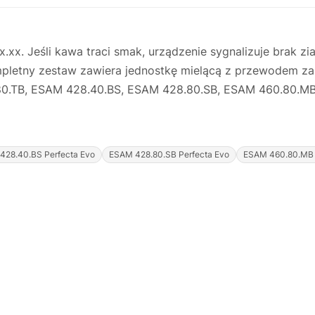
x. Jeśli kawa traci smak, urządzenie sygnalizuje brak zi
mpletny zestaw zawiera jednostkę mielącą z przewodem z
80.TB, ESAM 428.40.BS, ESAM 428.80.SB, ESAM 460.80.MB
428.40.BS Perfecta Evo
ESAM 428.80.SB Perfecta Evo
ESAM 460.80.MB 