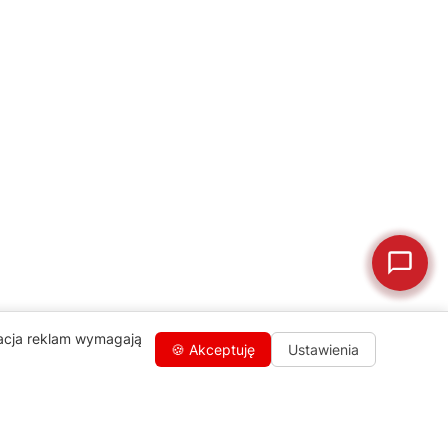
💰
Ile kosztuje naprawa?
☕
Ekspres nie działa
🛠
Szukam części
📖
Instrukcja obsługi
🛒
Jak kupić w sklepie?
🧴
Odkamienianie
🗹
Reklamacja naprawy
📦
Reklamacja towaru
zacja reklam wymagają
🍪 Akceptuję
Ustawienia