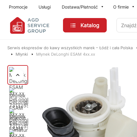
Przejdź do treści głównej
Promocje
Usługi
Dostawa/Płatność
O firmie
Znajdź
Katalog
Serwis ekspresów do kawy wszystkich marek – Łódź i cała Polska
Młynki
Młynek DeLonghi ESAM 4xx.xx