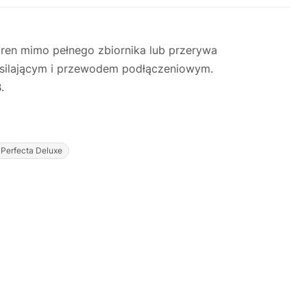
aren mimo pełnego zbiornika lub przerywa
asilającym i przewodem podłączeniowym.
.
Justyna — konsultant AI
Perfecta Deluxe
AGD Group • eksperci od ekspresów
☕
Cześć! Jestem Justyna
Pomogę Ci z ekspresem do kawy — sprawdzenie,
naprawa, części zamienne lub złożenie zamówienia.
Jak oddać do
🔎
Status naprawy
🔧
naprawy?