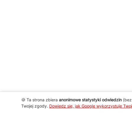
🍪 Ta strona zbiera
anonimowe statystyki odwiedzin
(bez 
Twojej zgody.
Dowiedz się, jak Google wykorzystuje Two