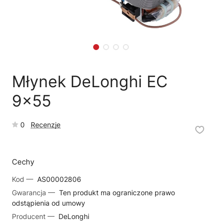
🗹
Reklamacja naprawy
📦
Reklamacja towaru
Młynek DeLonghi EC
9x55
0
Recenzje
Cechy
Kod —
AS00002806
Gwarancja —
Ten produkt ma ograniczone prawo
odstąpienia od umowy
Producent —
DeLonghi