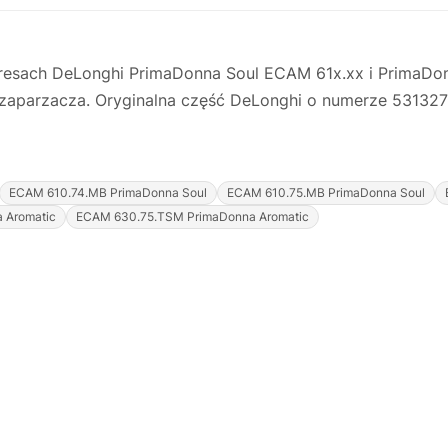
spresach DeLonghi PrimaDonna Soul ECAM 61x.xx i PrimaD
zaparzacza. Oryginalna część DeLonghi o numerze 531327
ECAM 610.74.MB PrimaDonna Soul
ECAM 610.75.MB PrimaDonna Soul
 Aromatic
ECAM 630.75.TSM PrimaDonna Aromatic