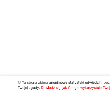
🍪 Ta strona zbiera
anonimowe statystyki odwiedzin
(bez 
Twojej zgody.
Dowiedz się, jak Google wykorzystuje Two