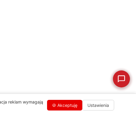
💰
Ile kosztuje naprawa?
☕
Ekspres nie działa
🛠
Szukam części
📖
Instrukcja obsługi
🛒
Jak kupić w sklepie?
🧴
Odkamienianie
🗹
Reklamacja naprawy
📦
Reklamacja towaru
zacja reklam wymagają
🍪 Akceptuję
Ustawienia