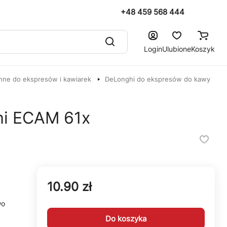
+48 459 568 444
Login
Ulubione
Koszyk
nne do ekspresów i kawiarek
DeLonghi do ekspresów do kawy
hi ECAM 61x
10.90 zł
wo
Do koszyka