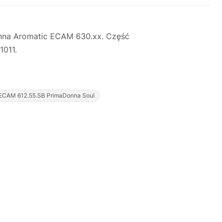
onna Aromatic ECAM 630.xx. Część
1011.
ECAM 612.55.SB PrimaDonna Soul
Justyna — konsultant AI
AGD Group • eksperci od ekspresów
☕
Cześć! Jestem Justyna
Pomogę Ci z ekspresem do kawy — sprawdzenie,
naprawa, części zamienne lub złożenie zamówienia.
Jak oddać do
🔎
Status naprawy
🔧
naprawy?