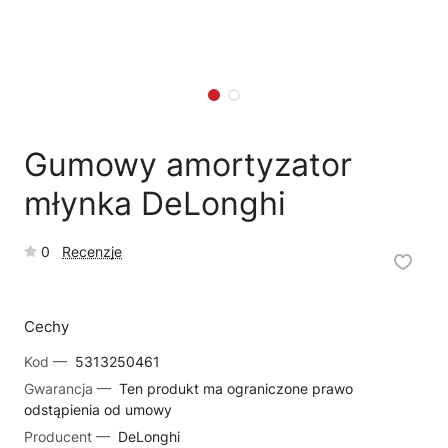
🗹
Reklamacja naprawy
📦
Reklamacja towaru
Gumowy amortyzator
młynka DeLonghi
0
Recenzje
Cechy
Kod —
5313250461
Gwarancja —
Ten produkt ma ograniczone prawo
odstąpienia od umowy
Producent —
DeLonghi