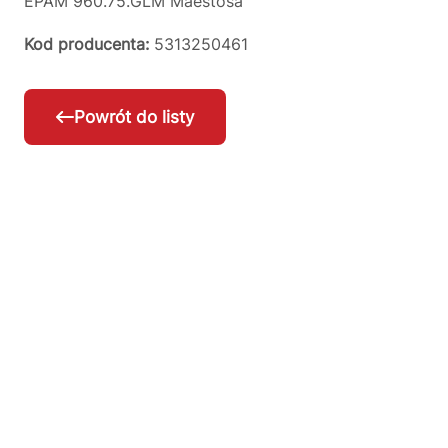
EPAM 960.75.GLM Maestosa
Kod producenta:
5313250461
Powrót do listy