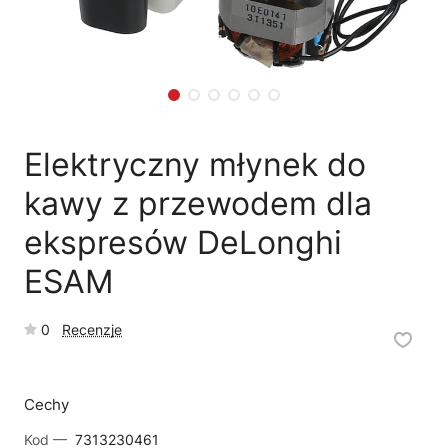
🗹
Reklamacja naprawy
📦
Reklamacja towaru
Elektryczny młynek do
kawy z przewodem dla
ekspresów DeLonghi
ESAM
0
Recenzje
Cechy
Kod —
7313230461