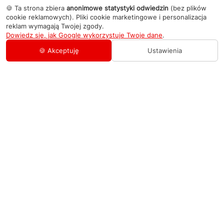
🍪 Ta strona zbiera
anonimowe statystyki odwiedzin
(bez plików
cookie reklamowych). Pliki cookie marketingowe i personalizacja
reklam wymagają Twojej zgody.
Dowiedz się, jak Google wykorzystuje Twoje dane
.
🍪 Akceptuję
Ustawienia
AGD Group
O firmie
Pomoc
Nowości
Zamówienie i płatność
Kontakty
Promocje
Zasady dostawy urządzeń
+48 459 568 444
Kontakt
info@agdgroup.pl
Regulamin usług serwisowych
Al. Włókniarzy 234A, 90-556 Łódź oddzielne
wejście po lewej stronie budynku, lokal 2
Wymiana i zwrot towaru