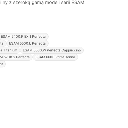
ny z szeroką gamą modeli serii ESAM
ESAM 5400.R EX:1 Perfecta
ta
ESAM 5500.L Perfecta
a Titanium
ESAM 5500.W Perfecta Cappuccino
M 5708.S Perfecta
ESAM 6600 PrimaDonna
Justyna — konsultant AI
nt
AGD Group • eksperci od ekspresów
☕
Cześć! Jestem Justyna
Pomogę Ci z ekspresem do kawy — sprawdzenie,
naprawa, części zamienne lub złożenie zamówienia.
Jak oddać do
🔎
Status naprawy
🔧
naprawy?