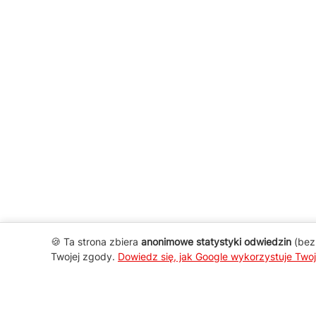
🍪 Ta strona zbiera
anonimowe statystyki odwiedzin
(bez 
Twojej zgody.
Dowiedz się, jak Google wykorzystuje Two