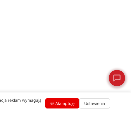
💰
Ile kosztuje naprawa?
☕
Ekspres nie działa
🛠
Szukam części
📖
Instrukcja obsługi
🛒
Jak kupić w sklepie?
🧴
Odkamienianie
🗹
Reklamacja naprawy
📦
Reklamacja towaru
zacja reklam wymagają
🍪 Akceptuję
Ustawienia