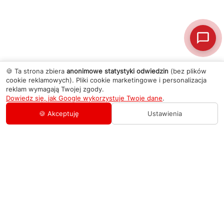
🍪 Ta strona zbiera
anonimowe statystyki odwiedzin
(bez plików
cookie reklamowych). Pliki cookie marketingowe i personalizacja
reklam wymagają Twojej zgody.
Dowiedz się, jak Google wykorzystuje Twoje dane
.
🍪 Akceptuję
Ustawienia
AGD Group
O firmie
Pomoc
Nowości
Zamówienie i płatność
Kontakty