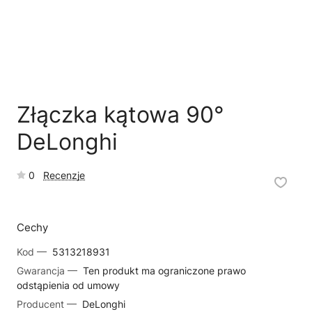
🛒
Jak kupić w sklepie?
🧴
Odkamienianie
🗹
Reklamacja naprawy
📦
Reklamacja towaru
Złączka kątowa 90°
DeLonghi
0
Recenzje
Cechy
Kod —
5313218931
Gwarancja —
Ten produkt ma ograniczone prawo
odstąpienia od umowy
Producent —
DeLonghi