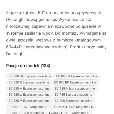
Złączka kątowa 90° do bojlerów przepływowych
DeLonghi nowej generacji. Wykonana ze stali
nierdzewnej, zapewnia niezawodne połączenie w
systemie zasilania wody. Do montażu wymagane są
dwie uszczelki wężowe o numerze katalogowym
63444D (sprzedawane osobno). Produkt oryginalny
DeLonghi.
Pasuje do modeli (134):
EC 680.BK Espressomaschine
EC 680.M Espressomaschine
EC 680.R Espressomaschine
EC 685.BK Espressomaschine
EC 685.M Espressomaschine
EC 685.R Espressomaschine
EC 685.W Espressomaschine
EC 785 Espressomaschine
EC 885.M Espressomaschine
EC 890 Espressomaschine
ECAM 21.116.B Magnifica S
ECAM 21.116.SB Magnifica S
ECAM 21.117.B Magnifica
ECAM 21.117.SB Magnifica S