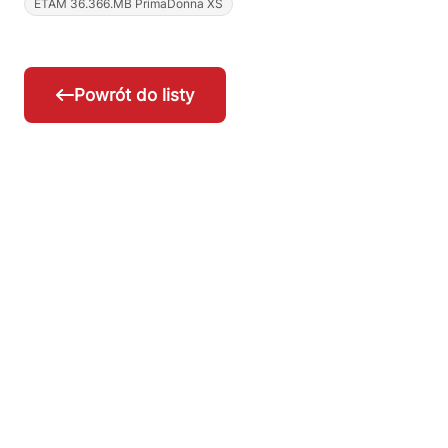
ETAM 36.366.MB PrimaDonna XS
Powrót do listy