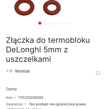
💰
Ile kosztuje naprawa?
☕
Ekspres nie działa
🛠
Szukam części
📖
Instrukcja obsługi
🛒
Jak kupić w sklepie?
🧴
Odkamienianie
🗹
Reklamacja naprawy
📦
Reklamacja towaru
Złączka do termobloku
DeLonghi 5mm z
uszczelkami
0
Recenzje
Cechy
Kod —
775332239200
Gwarancja —
Ten produkt ma ograniczone prawo