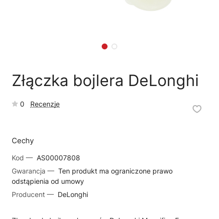
🗹
Reklamacja naprawy
📦
Reklamacja towaru
Złączka bojlera DeLonghi
0
Recenzje
Cechy
Kod —
AS00007808
Gwarancja —
Ten produkt ma ograniczone prawo
odstąpienia od umowy
Producent —
DeLonghi