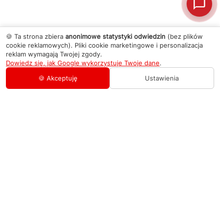
🍪 Ta strona zbiera
anonimowe statystyki odwiedzin
(bez plików
cookie reklamowych). Pliki cookie marketingowe i personalizacja
reklam wymagają Twojej zgody.
Dowiedz się, jak Google wykorzystuje Twoje dane
.
🍪 Akceptuję
Ustawienia
AGD Group
O firmie
Pomoc
Nowości
Zamówienie i płatność
Kontakty
Promocje
Zasady dostawy urządzeń
+48 459 568 444
Kontakt
info@agdgroup.pl
Regulamin usług serwisowych