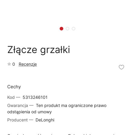
🗹
Reklamacja naprawy
📦
Reklamacja towaru
Złącze grzałki
0
Recenzje
Cechy
Kod —
5313246101
Gwarancja —
Ten produkt ma ograniczone prawo
odstąpienia od umowy
Producent —
DeLonghi