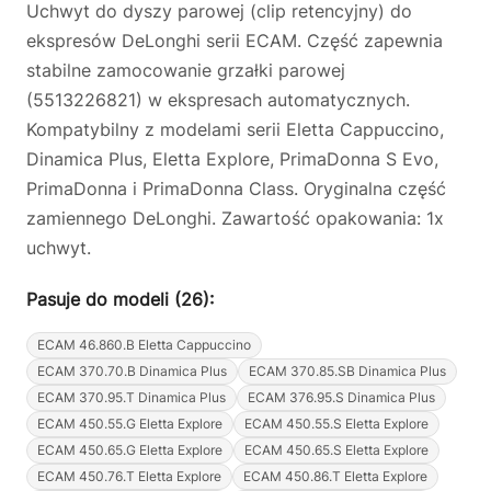
Uchwyt do dyszy parowej (clip retencyjny) do
ekspresów DeLonghi serii ECAM. Część zapewnia
stabilne zamocowanie grzałki parowej
(5513226821) w ekspresach automatycznych.
Kompatybilny z modelami serii Eletta Cappuccino,
Dinamica Plus, Eletta Explore, PrimaDonna S Evo,
PrimaDonna i PrimaDonna Class. Oryginalna część
zamiennego DeLonghi. Zawartość opakowania: 1x
uchwyt.
Pasuje do modeli (26):
ECAM 46.860.B Eletta Cappuccino
ECAM 370.70.B Dinamica Plus
ECAM 370.85.SB Dinamica Plus
ECAM 370.95.T Dinamica Plus
ECAM 376.95.S Dinamica Plus
ECAM 450.55.G Eletta Explore
ECAM 450.55.S Eletta Explore
ECAM 450.65.G Eletta Explore
ECAM 450.65.S Eletta Explore
ECAM 450.76.T Eletta Explore
ECAM 450.86.T Eletta Explore