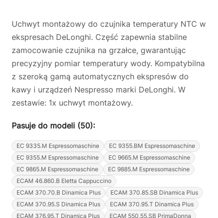
Uchwyt montażowy do czujnika temperatury NTC w
ekspresach DeLonghi. Część zapewnia stabilne
zamocowanie czujnika na grzałce, gwarantując
precyzyjny pomiar temperatury wody. Kompatybilna
z szeroką gamą automatycznych ekspresów do
kawy i urządzeń Nespresso marki DeLonghi. W
zestawie: 1x uchwyt montażowy.
Pasuje do modeli (50):
EC 9335.M Espressomaschine
EC 9355.BM Espressomaschine
EC 9355.M Espressomaschine
EC 9665.M Espressomaschine
EC 9865.M Espressomaschine
EC 9885.M Espressomaschine
ECAM 46.860.B Eletta Cappuccino
ECAM 370.70.B Dinamica Plus
ECAM 370.85.SB Dinamica Plus
ECAM 370.95.S Dinamica Plus
ECAM 370.95.T Dinamica Plus
ECAM 376.95.T Dinamica Plus
ECAM 550.55.SB PrimaDonna