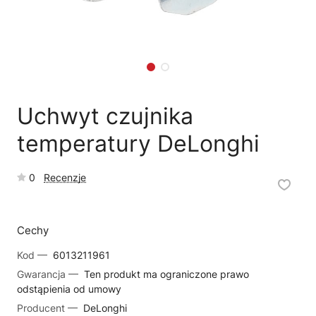
🛒
Jak kupić w sklepie?
🧴
Odkamienianie
🗹
Reklamacja naprawy
📦
Reklamacja towaru
Uchwyt czujnika
temperatury DeLonghi
0
Recenzje
Cechy
Kod —
6013211961
Gwarancja —
Ten produkt ma ograniczone prawo
odstąpienia od umowy
Producent —
DeLonghi