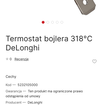
🛒
Jak kupić w sklepie?
🧴
Odkamienianie
🗹
Reklamacja naprawy
📦
Reklamacja towaru
Termostat bojlera 318°C
DeLonghi
0
Recenzje
Cechy
Kod —
5232105000
Gwarancja —
Ten produkt ma ograniczone prawo
odstąpienia od umowy
Producent —
DeLonghi