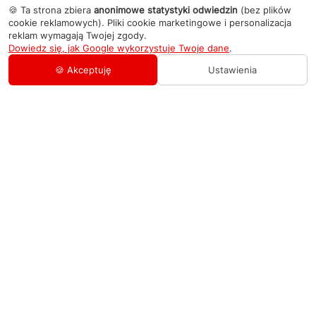
🍪 Ta strona zbiera
anonimowe statystyki odwiedzin
(bez plików
cookie reklamowych). Pliki cookie marketingowe i personalizacja
reklam wymagają Twojej zgody.
Dowiedz się, jak Google wykorzystuje Twoje dane
.
🍪 Akceptuję
Ustawienia
AGD Group
O firmie
Pomoc
Nowości
Zamówienie i płatność
Kontakty
Promocje
Zasady dostawy urządzeń
+48 459 568 444
Kontakt
info@agdgroup.pl
Regulamin usług serwisowych
Al. Włókniarzy 234A, 90-556 Łódź oddzielne
wejście po lewej stronie budynku, lokal 2
Wymiana i zwrot towaru