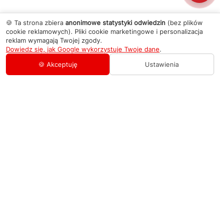
🍪 Ta strona zbiera
anonimowe statystyki odwiedzin
(bez plików
cookie reklamowych). Pliki cookie marketingowe i personalizacja
reklam wymagają Twojej zgody.
Dowiedz się, jak Google wykorzystuje Twoje dane
.
🍪 Akceptuję
Ustawienia
AGD Group
O firmie
Pomoc
Nowości
Zamówienie i płatność
Kontakty
Promocje
Zasady dostawy urządzeń
+48 459 568 444
Kontakt
info@agdgroup.pl
Regulamin usług serwisowych
Al. Włókniarzy 234A, 90-556 Łódź oddzielne