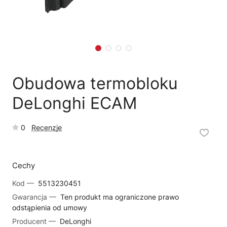
🗹
Reklamacja naprawy
📦
Reklamacja towaru
Obudowa termobloku
DeLonghi ECAM
0
Recenzje
Cechy
Kod —
5513230451
Gwarancja —
Ten produkt ma ograniczone prawo
odstąpienia od umowy
Producent —
DeLonghi