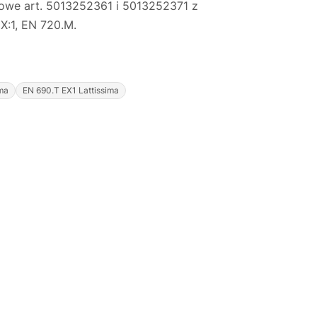
kowe art. 5013252361 i 5013252371 z
X:1, EN 720.M.
ma
EN 690.T EX1 Lattissima
Justyna — konsultant AI
AGD Group • eksperci od ekspresów
☕
Cześć! Jestem Justyna
Pomogę Ci z ekspresem do kawy — sprawdzenie,
naprawa, części zamienne lub złożenie zamówienia.
Jak oddać do
🔎
Status naprawy
🔧
naprawy?
💰
Ile kosztuje naprawa?
☕
Ekspres nie działa
🛠
Szukam części
📖
Instrukcja obsługi