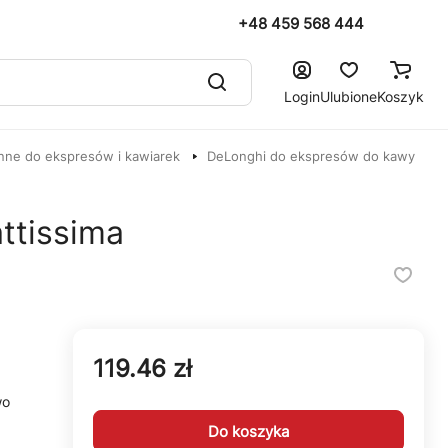
+48 459 568 444
Login
Ulubione
Koszyk
nne do ekspresów i kawiarek
DeLonghi do ekspresów do kawy
ttissima
119.46 zł
wo
Do koszyka