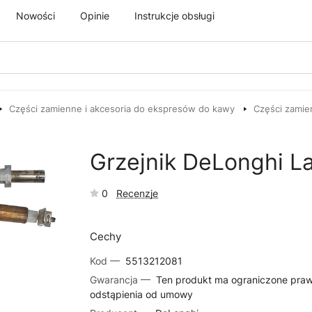
Nowości
Opinie
Instrukcje obsługi
Części zamienne i akcesoria do ekspresów do kawy
Części zamie
Grzejnik DeLonghi La
0
Recenzje
Cechy
Kod —
5513212081
Gwarancja —
Ten produkt ma ograniczone pra
odstąpienia od umowy