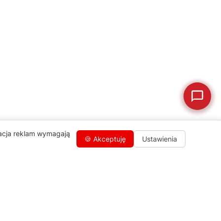
🛒
Jak kupić w sklepie?
🧴
Odkamienianie
🗹
Reklamacja naprawy
📦
Reklamacja towaru
zacja reklam wymagają
🍪 Akceptuję
Ustawienia
Kontakty