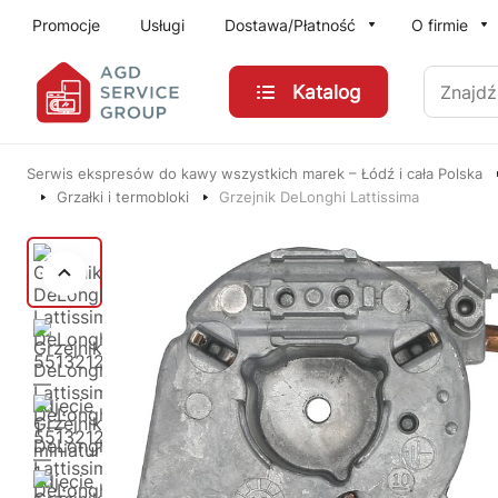
Przejdź do treści głównej
Promocje
Usługi
Dostawa/Płatność
O firmie
Znajdź
Katalog
Serwis ekspresów do kawy wszystkich marek – Łódź i cała Polska
Grzałki i termobloki
Grzejnik DeLonghi Lattissima