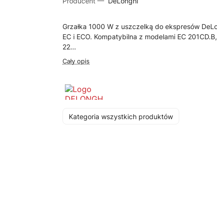
Producent —
DeLonghi
Grzałka 1000 W z uszczelką do ekspresów DeL
EC i ECO. Kompatybilna z modelami EC 201CD.B
22...
Cały opis
Kategoria wszystkich produktów