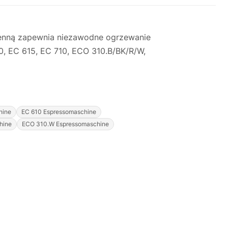
ienną zapewnia niezawodne ogrzewanie
0, EC 615, EC 710, ECO 310.B/BK/R/W,
hine
EC 610 Espressomaschine
Justyna — konsultant AI
hine
ECO 310.W Espressomaschine
AGD Group • eksperci od ekspresów
☕
Cześć! Jestem Justyna
Pomogę Ci z ekspresem do kawy — sprawdzenie,
naprawa, części zamienne lub złożenie zamówienia.
Jak oddać do
🔎
Status naprawy
🔧
naprawy?