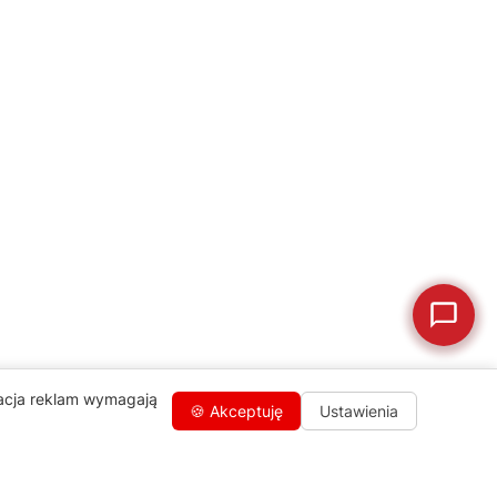
💰
Ile kosztuje naprawa?
☕
Ekspres nie działa
🛠
Szukam części
📖
Instrukcja obsługi
🛒
Jak kupić w sklepie?
🧴
Odkamienianie
🗹
Reklamacja naprawy
📦
Reklamacja towaru
zacja reklam wymagają
🍪 Akceptuję
Ustawienia