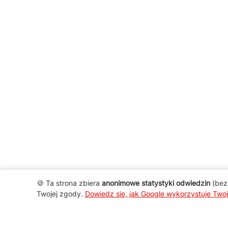
🍪 Ta strona zbiera
anonimowe statystyki odwiedzin
(bez 
Twojej zgody.
Dowiedz się, jak Google wykorzystuje Two