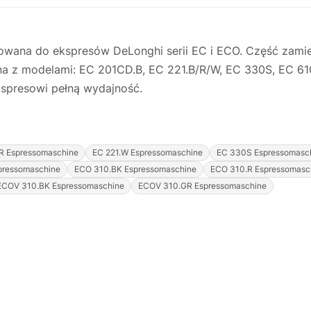
kowana do ekspresów DeLonghi serii EC i ECO. Część zam
na z modelami: EC 201CD.B, EC 221.B/R/W, EC 330S, EC 61
spresowi pełną wydajność.
.R Espressomaschine
EC 221.W Espressomaschine
EC 330S Espressomasc
pressomaschine
ECO 310.BK Espressomaschine
ECO 310.R Espressomasc
ECOV 310.BK Espressomaschine
ECOV 310.GR Espressomaschine