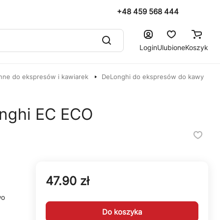
+48 459 568 444
Login
Ulubione
Koszyk
nne do ekspresów i kawiarek
DeLonghi do ekspresów do kawy
nghi EC ECO
47.90 zł
wo
Do koszyka