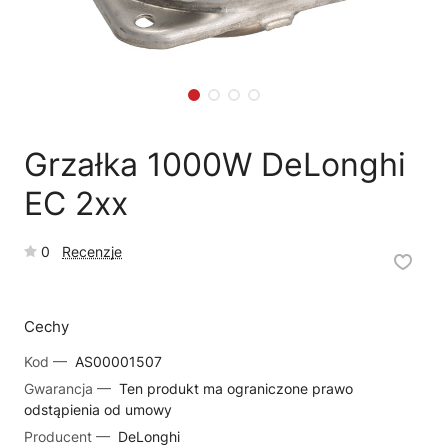
🗹
Reklamacja naprawy
📦
Reklamacja towaru
Grzałka 1000W DeLonghi
EC 2xx
0
Recenzje
Cechy
Kod —
AS00001507
Gwarancja —
Ten produkt ma ograniczone prawo
odstąpienia od umowy
Producent —
DeLonghi