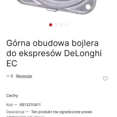
🛒
Jak kupić w sklepie?
🧴
Odkamienianie
🗹
Reklamacja naprawy
📦
Reklamacja towaru
Górna obudowa bojlera
do ekspresów DeLonghi
EC
0
Recenzje
Cechy
Kod —
6813210411
Gwarancja —
Ten produkt ma ograniczone prawo