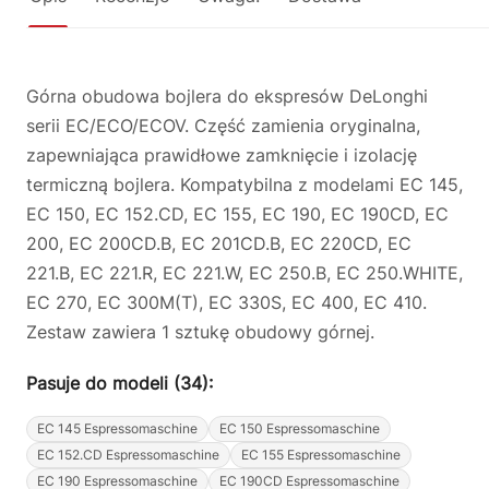
Górna obudowa bojlera do ekspresów DeLonghi
serii EC/ECO/ECOV. Część zamienia oryginalna,
zapewniająca prawidłowe zamknięcie i izolację
termiczną bojlera. Kompatybilna z modelami EC 145,
EC 150, EC 152.CD, EC 155, EC 190, EC 190CD, EC
200, EC 200CD.B, EC 201CD.B, EC 220CD, EC
221.B, EC 221.R, EC 221.W, EC 250.B, EC 250.WHITE,
EC 270, EC 300M(T), EC 330S, EC 400, EC 410.
Zestaw zawiera 1 sztukę obudowy górnej.
Pasuje do modeli (34):
EC 145 Espressomaschine
EC 150 Espressomaschine
EC 152.CD Espressomaschine
EC 155 Espressomaschine
EC 190 Espressomaschine
EC 190CD Espressomaschine