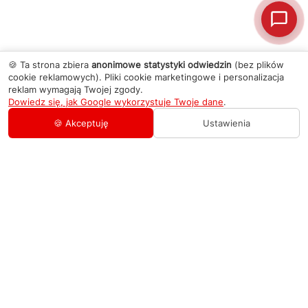
🍪 Ta strona zbiera
anonimowe statystyki odwiedzin
(bez plików
cookie reklamowych). Pliki cookie marketingowe i personalizacja
reklam wymagają Twojej zgody.
Dowiedz się, jak Google wykorzystuje Twoje dane
.
🍪 Akceptuję
Ustawienia
AGD Group
O firmie
Pomoc
Nowości
Zamówienie i płatność
Kontakty
Promocje
Zasady dostawy urządzeń
+48 459 568 444