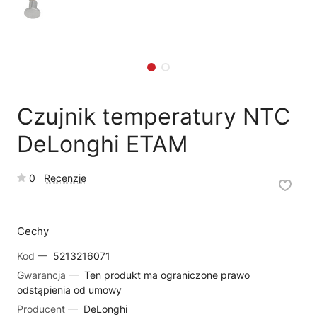
🗹
Reklamacja naprawy
📦
Reklamacja towaru
Czujnik temperatury NTC
DeLonghi ETAM
0
Recenzje
Cechy
Kod —
5213216071
Gwarancja —
Ten produkt ma ograniczone prawo
odstąpienia od umowy
Producent —
DeLonghi