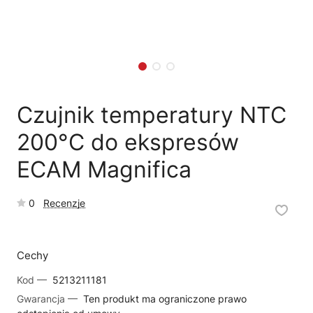
🛒
Jak kupić w sklepie?
🧴
Odkamienianie
🗹
Reklamacja naprawy
📦
Reklamacja towaru
Czujnik temperatury NTC
200°C do ekspresów
ECAM Magnifica
0
Recenzje
Cechy
Kod —
5213211181
Gwarancja —
Ten produkt ma ograniczone prawo