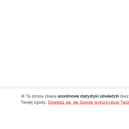
🍪 Ta strona zbiera
anonimowe statystyki odwiedzin
(bez 
Twojej zgody.
Dowiedz się, jak Google wykorzystuje Two