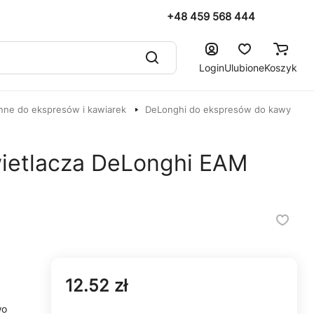
+48 459 568 444
Login
Ulubione
Koszyk
nne do ekspresów i kawiarek
DeLonghi do ekspresów do kawy
wietlacza DeLonghi EAM
12.52 zł
wo