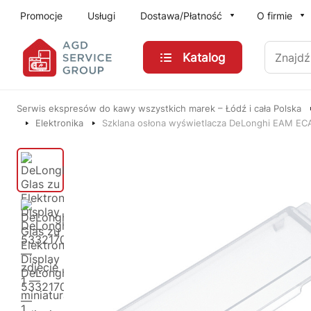
Przejdź do treści głównej
Promocje
Usługi
Dostawa/Płatność
O firmie
Znajdź
Katalog
Serwis ekspresów do kawy wszystkich marek – Łódź i cała Polska
Elektronika
Szklana osłona wyświetlacza DeLonghi EAM E