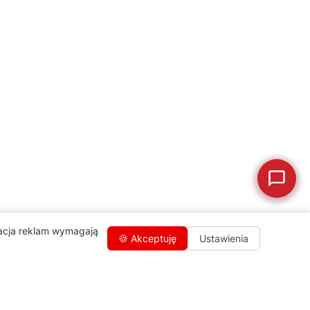
💰
Ile kosztuje naprawa?
☕
Ekspres nie działa
🛠
Szukam części
📖
Instrukcja obsługi
🛒
Jak kupić w sklepie?
🧴
Odkamienianie
🗹
Reklamacja naprawy
📦
Reklamacja towaru
zacja reklam wymagają
🍪 Akceptuję
Ustawienia