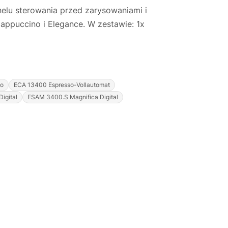
elu sterowania przed zarysowaniami i
Cappuccino i Elegance. W zestawie: 1x
no
ECA 13400 Espresso-Vollautomat
igital
ESAM 3400.S Magnifica Digital
Justyna — konsultant AI
AGD Group • eksperci od ekspresów
☕
Cześć! Jestem Justyna
Pomogę Ci z ekspresem do kawy — sprawdzenie,
naprawa, części zamienne lub złożenie zamówienia.
Jak oddać do
🔎
Status naprawy
🔧
naprawy?