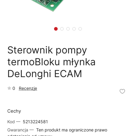
🗹
Reklamacja naprawy
📦
Reklamacja towaru
Sterownik pompy
termoBloku młynka
DeLonghi ECAM
0
Recenzje
Cechy
Kod —
5213224581
Gwarancja —
Ten produkt ma ograniczone prawo