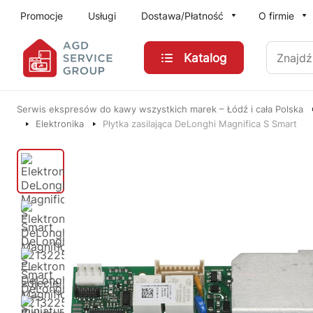
Przejdź do treści głównej
Promocje
Usługi
Dostawa/Płatność
O firmie
Znajdź
Katalog
Serwis ekspresów do kawy wszystkich marek – Łódź i cała Polska
Elektronika
Płytka zasilająca DeLonghi Magnifica S Smart