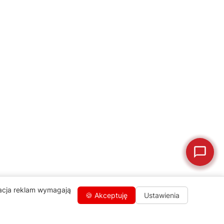
🔎
Status naprawy
🔧
naprawy?
💰
Ile kosztuje naprawa?
☕
Ekspres nie działa
🛠
Szukam części
📖
Instrukcja obsługi
🛒
Jak kupić w sklepie?
🧴
Odkamienianie
🗹
Reklamacja naprawy
📦
Reklamacja towaru
zacja reklam wymagają
🍪 Akceptuję
Ustawienia