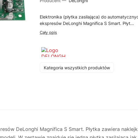
Producent —
DeLonghi
Elektronika (płytka zasilająca) do automatyczny
ekspresów DeLonghi Magnifica S Smart. Płyt...
Cały opis
Kategoria wszystkich produktów
spresów DeLonghi Magnifica S Smart. Płytka zawiera nakl
eli. W zestawie znajduje się jedna płytka zasilająca jak