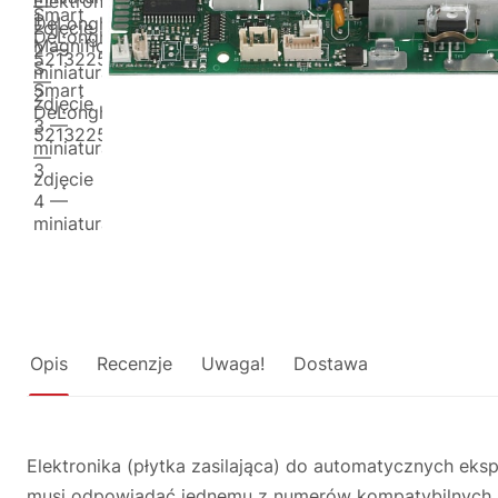
Opis
Recenzje
Uwaga!
Dostawa
Elektronika (płytka zasilająca) do automatycznych ek
musi odpowiadać jednemu z numerów kompatybilnych mod