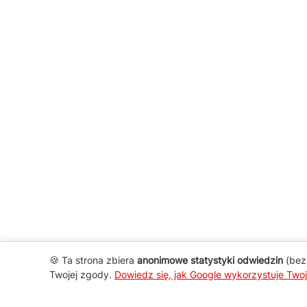
🍪 Ta strona zbiera
anonimowe statystyki odwiedzin
(bez 
Twojej zgody.
Dowiedz się, jak Google wykorzystuje Two