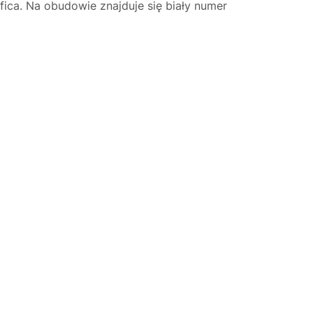
ca. Na obudowie znajduje się biały numer
Justyna — konsultant AI
AGD Group • eksperci od ekspresów
☕
Cześć! Jestem Justyna
Pomogę Ci z ekspresem do kawy — sprawdzenie,
naprawa, części zamienne lub złożenie zamówienia.