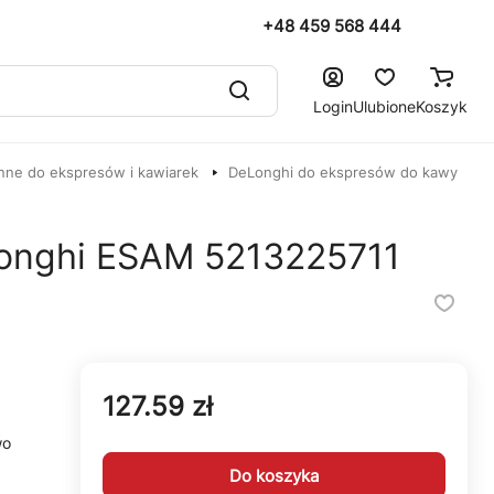
+48 459 568 444
Login
Ulubione
Koszyk
nne do ekspresów i kawiarek
DeLonghi do ekspresów do kawy
Longhi ESAM 5213225711
127.59 zł
wo
Do koszyka