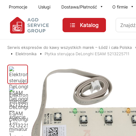
Przejdź do treści głównej
Promocje
Usługi
Dostawa/Płatność
O firmie
Znajdź
Katalog
Serwis ekspresów do kawy wszystkich marek – Łódź i cała Polska
Elektronika
Płytka sterująca DeLonghi ESAM 5213225711