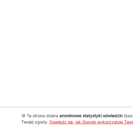
🍪 Ta strona zbiera
anonimowe statystyki odwiedzin
(bez 
Twojej zgody.
Dowiedz się, jak Google wykorzystuje Two