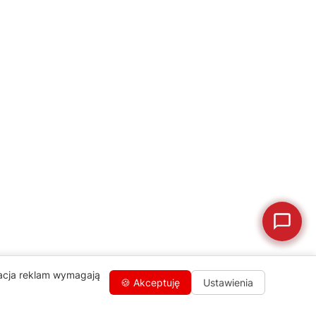
Jak oddać do
🔎
Status naprawy
🔧
naprawy?
💰
Ile kosztuje naprawa?
☕
Ekspres nie działa
🛠
Szukam części
📖
Instrukcja obsługi
🛒
Jak kupić w sklepie?
🧴
Odkamienianie
🗹
Reklamacja naprawy
📦
Reklamacja towaru
zacja reklam wymagają
🍪 Akceptuję
Ustawienia