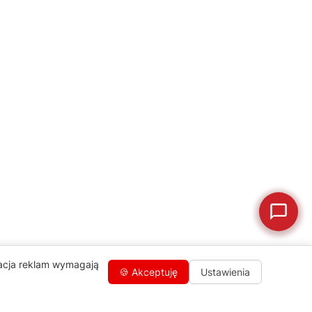
🔎
Status naprawy
🔧
naprawy?
💰
Ile kosztuje naprawa?
☕
Ekspres nie działa
🛠
Szukam części
📖
Instrukcja obsługi
🛒
Jak kupić w sklepie?
🧴
Odkamienianie
🗹
Reklamacja naprawy
📦
Reklamacja towaru
zacja reklam wymagają
🍪 Akceptuję
Ustawienia