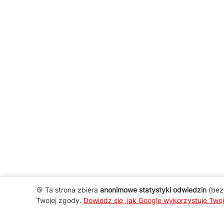
🍪 Ta strona zbiera
anonimowe statystyki odwiedzin
(bez 
Twojej zgody.
Dowiedz się, jak Google wykorzystuje Two