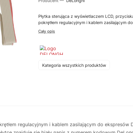
Producent —
DeLonghi
Płytka sterująca z wyświetlaczem LCD, przycisk
pokrętłem regulacyjnym i kablem zasilającym do 
Cały opis
Kategoria wszystkich produktów
okrętłem regulacyjnym i kablem zasilającym do ekspresów 
płytce znajduje się biały napis z numerem kodowym DeLon