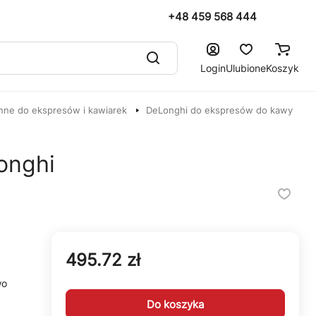
+48 459 568 444
Login
Ulubione
Koszyk
nne do ekspresów i kawiarek
DeLonghi do ekspresów do kawy
onghi
495.72 zł
wo
Do koszyka