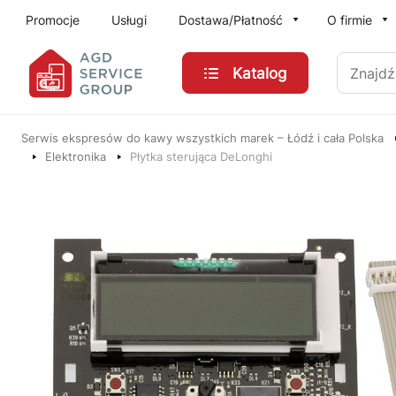
Przejdź do treści głównej
Promocje
Usługi
Dostawa/Płatność
O firmie
Znajdź
Katalog
Serwis ekspresów do kawy wszystkich marek – Łódź i cała Polska
Elektronika
Płytka sterująca DeLonghi