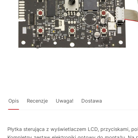
Opis
Recenzje
Uwaga!
Dostawa
Płytka sterująca z wyświetlaczem LCD, przyciskami, p
Kompletny zestaw elektroniki gotowy do montażu. Na 