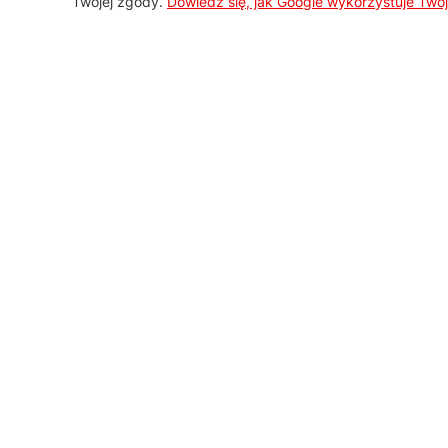
Twojej zgody.
Dowiedz się, jak Google wykorzystuje Two
AGD Group
O firmie
Nowości
Promocje
Kontakt