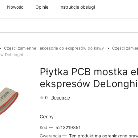
Nowości
Opinie
Instrukcje obsługi
Części zamienne i akcesoria do ekspresów do kawy
Części zamie
w DeLonghi ...
Płytka PCB mostka e
ekspresów DeLonghi 
0
Recenzje
Cechy
Kod —
5213219351
Gwarancja —
Ten produkt ma ograniczone pra