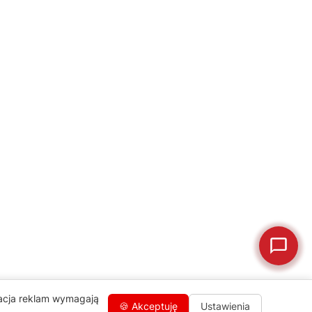
naprawa, części zamienne lub złożenie zamówienia.
Jak oddać do
🔎
Status naprawy
🔧
naprawy?
💰
Ile kosztuje naprawa?
☕
Ekspres nie działa
🛠
Szukam części
📖
Instrukcja obsługi
🛒
Jak kupić w sklepie?
🧴
Odkamienianie
🗹
Reklamacja naprawy
📦
Reklamacja towaru
zacja reklam wymagają
🍪 Akceptuję
Ustawienia