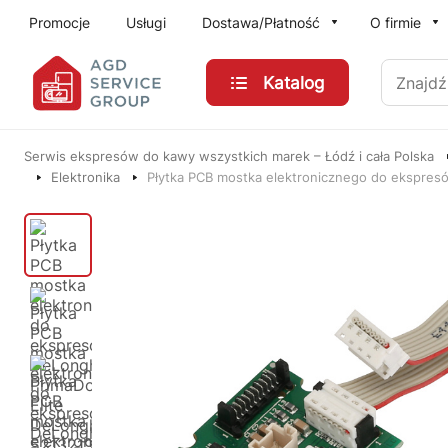
Przejdź do treści głównej
Promocje
Usługi
Dostawa/Płatność
O firmie
Znajdź
Katalog
Serwis ekspresów do kawy wszystkich marek – Łódź i cała Polska
Elektronika
Płytka PCB mostka elektronicznego do ekspresó