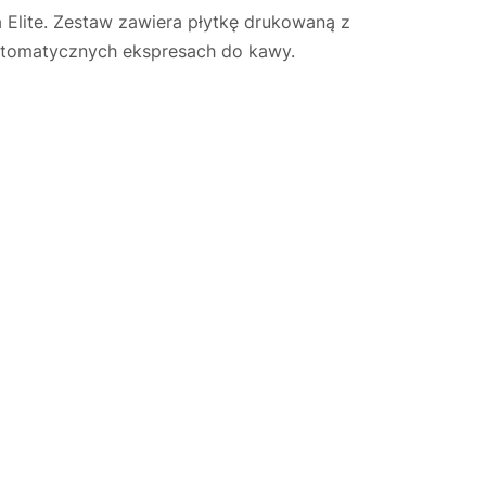
Elite. Zestaw zawiera płytkę drukowaną z
utomatycznych ekspresach do kawy.
Justyna — konsultant AI
AGD Group • eksperci od ekspresów
☕
Cześć! Jestem Justyna
Pomogę Ci z ekspresem do kawy — sprawdzenie,