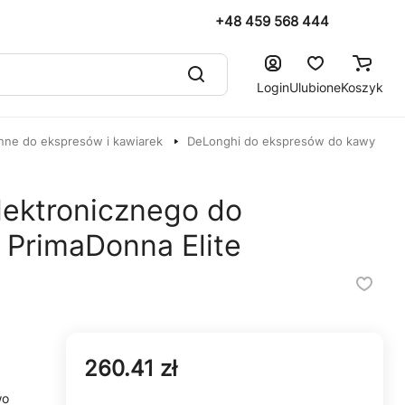
+48 459 568 444
Login
Ulubione
Koszyk
nne do ekspresów i kawiarek
DeLonghi do ekspresów do kawy
lektronicznego do
PrimaDonna Elite
260.41 zł
wo