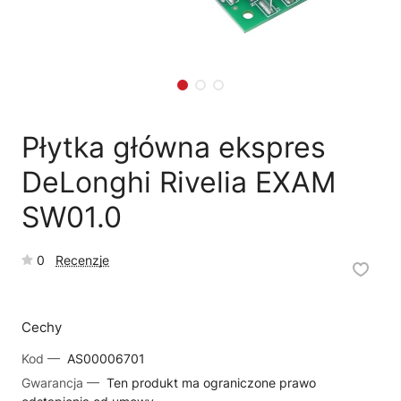
🗹
Reklamacja naprawy
📦
Reklamacja towaru
Płytka główna ekspres
DeLonghi Rivelia EXAM
SW01.0
0
Recenzje
Cechy
Kod —
AS00006701
Gwarancja —
Ten produkt ma ograniczone prawo