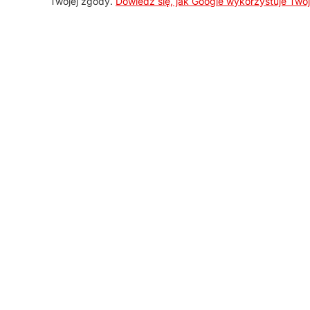
Twojej zgody.
Dowiedz się, jak Google wykorzystuje Two
AGD Group
O firmie
Nowości
Promocje
Kontakt