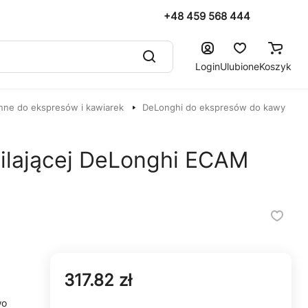
+48 459 568 444
Login
Ulubione
Koszyk
nne do ekspresów i kawiarek
DeLonghi do ekspresów do kawy
asilającej DeLonghi ECAM
317.82 zł
wo