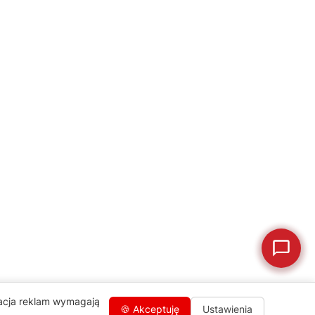
naprawa, części zamienne lub złożenie zamówienia.
Jak oddać do
🔎
Status naprawy
🔧
naprawy?
💰
Ile kosztuje naprawa?
☕
Ekspres nie działa
🛠
Szukam części
📖
Instrukcja obsługi
🛒
Jak kupić w sklepie?
🧴
Odkamienianie
🗹
Reklamacja naprawy
📦
Reklamacja towaru
zacja reklam wymagają
🍪 Akceptuję
Ustawienia