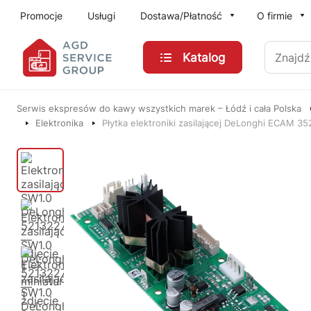
Przejdź do treści głównej
Promocje
Usługi
Dostawa/Płatność
O firmie
Znajdź
Katalog
Serwis ekspresów do kawy wszystkich marek – Łódź i cała Polska
Elektronika
Płytka elektroniki zasilającej DeLonghi ECAM 3