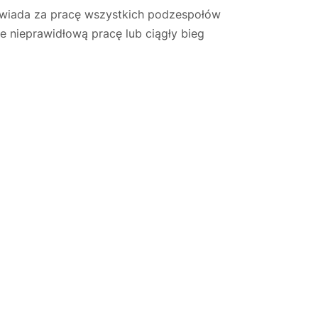
owiada za pracę wszystkich podzespołów
e nieprawidłową pracę lub ciągły bieg
Justyna — konsultant AI
AGD Group • eksperci od ekspresów
☕
Cześć! Jestem Justyna
Pomogę Ci z ekspresem do kawy — sprawdzenie,