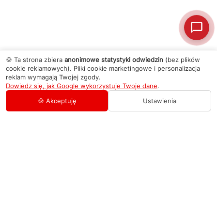
🍪 Ta strona zbiera
anonimowe statystyki odwiedzin
(bez plików
cookie reklamowych). Pliki cookie marketingowe i personalizacja
reklam wymagają Twojej zgody.
Dowiedz się, jak Google wykorzystuje Twoje dane
.
🍪 Akceptuję
Ustawienia
AGD Group
O firmie
Pomoc
Nowości
Zamówienie i płatność
Kontakty
Promocje
Zasady dostawy urządzeń