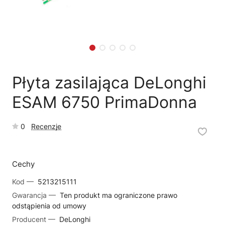
🗹
Reklamacja naprawy
📦
Reklamacja towaru
Płyta zasilająca DeLonghi
ESAM 6750 PrimaDonna
0
Recenzje
Cechy
Kod —
5213215111
Gwarancja —
Ten produkt ma ograniczone prawo
odstąpienia od umowy
Producent —
DeLonghi