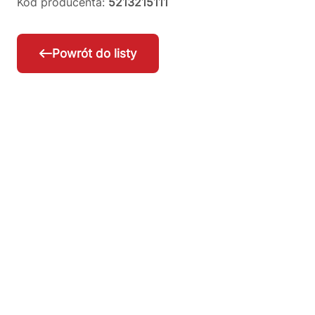
Kod producenta:
5213215111
Powrót do listy