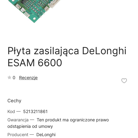
🗹
Reklamacja naprawy
📦
Reklamacja towaru
Płyta zasilająca DeLonghi
ESAM 6600
0
Recenzje
Cechy
Kod —
5213211861
Gwarancja —
Ten produkt ma ograniczone prawo
odstąpienia od umowy
Producent —
DeLonghi