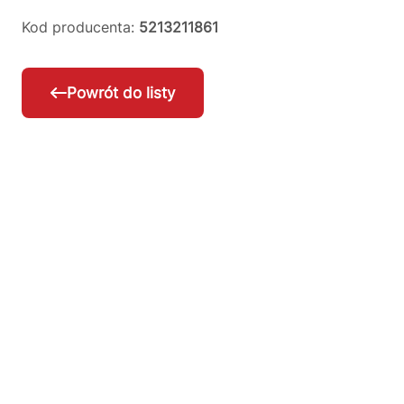
Kod producenta:
5213211861
Powrót do listy