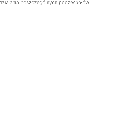
 działania poszczególnych podzespołów.
Justyna — konsultant AI
AGD Group • eksperci od ekspresów
☕
Cześć! Jestem Justyna
Pomogę Ci z ekspresem do kawy — sprawdzenie,
naprawa, części zamienne lub złożenie zamówienia.
Jak oddać do
🔎
Status naprawy
🔧
naprawy?