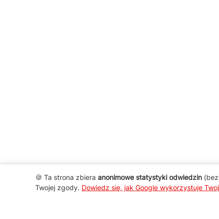
🍪 Ta strona zbiera
anonimowe statystyki odwiedzin
(bez 
Twojej zgody.
Dowiedz się, jak Google wykorzystuje Two