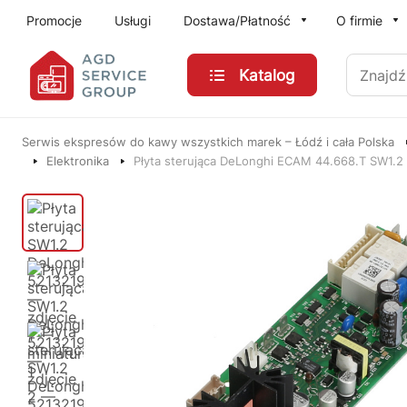
Przejdź do treści głównej
Promocje
Usługi
Dostawa/Płatność
O firmie
Znajdź
Katalog
Serwis ekspresów do kawy wszystkich marek – Łódź i cała Polska
Elektronika
Płyta sterująca DeLonghi ECAM 44.668.T SW1.2