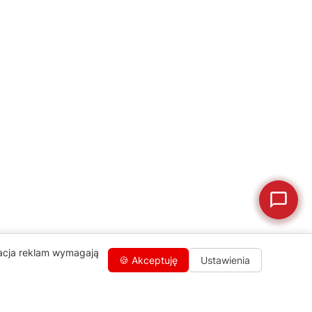
💰
Ile kosztuje naprawa?
☕
Ekspres nie działa
🛠
Szukam części
📖
Instrukcja obsługi
🛒
Jak kupić w sklepie?
🧴
Odkamienianie
🗹
Reklamacja naprawy
📦
Reklamacja towaru
zacja reklam wymagają
🍪 Akceptuję
Ustawienia